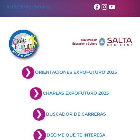
Skip
Facebook
Instagram
YouTub
Acceder
Registrarse
to
content
ORIENTACIONES EXPOFUTURO 2025
CHARLAS EXPOFUTURO 2025
BUSCADOR DE CARRERAS
DECIME QUÉ TE INTERESA