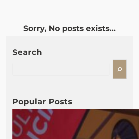
Sorry, No posts exists…
Search
S
e
a
r
c
Popular Posts
h