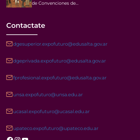
de Convenciones de…
Contactate
dgesuperior.expofuturo@edusalta.gov.ar
dgeprivada.expofuturo@edusalta.gov.ar
fprofesional.expofuturo@edusalta.gov.ar
unsa.expofuturo@unsa.edu.ar
ucasal.expofuturo@ucasal.edu.ar
upateco.expofuturo@upateco.edu.ar
Facebook
Instagram
YouTube