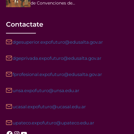
de Convenciones de…
Contactate
dgesuperior.expofuturo@edusalta.gov.ar
dgeprivada.expofuturo@edusalta.gov.ar
fprofesional.expofuturo@edusalta.gov.ar
unsa.expofuturo@unsa.edu.ar
ucasal.expofuturo@ucasal.edu.ar
upateco.expofuturo@upateco.edu.ar
Facebook
Instagram
YouTube