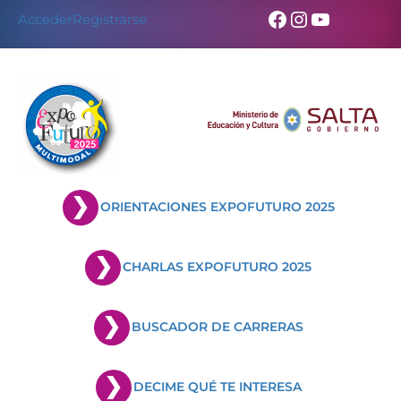
Skip
Facebook
Instagram
YouTub
Acceder
Registrarse
to
content
ORIENTACIONES EXPOFUTURO 2025
CHARLAS EXPOFUTURO 2025
BUSCADOR DE CARRERAS
DECIME QUÉ TE INTERESA