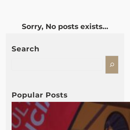
Sorry, No posts exists…
Search
S
e
a
r
c
Popular Posts
h