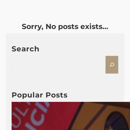
Sorry, No posts exists…
Search
S
e
a
r
c
Popular Posts
h