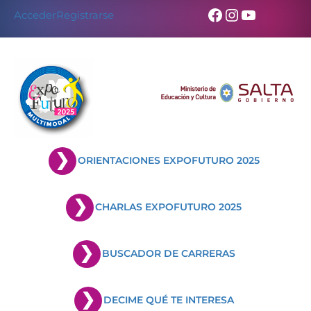
Skip
Facebook
Instagram
YouTub
Acceder
Registrarse
to
content
ORIENTACIONES EXPOFUTURO 2025
CHARLAS EXPOFUTURO 2025
BUSCADOR DE CARRERAS
DECIME QUÉ TE INTERESA