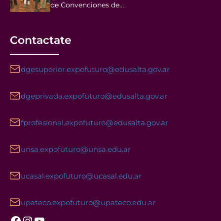
de Convenciones de…
Contactate
dgesuperior.expofuturo@edusalta.gov.ar
dgeprivada.expofuturo@edusalta.gov.ar
fprofesional.expofuturo@edusalta.gov.ar
unsa.expofuturo@unsa.edu.ar
ucasal.expofuturo@ucasal.edu.ar
upateco.expofuturo@upateco.edu.ar
Facebook
Instagram
YouTube