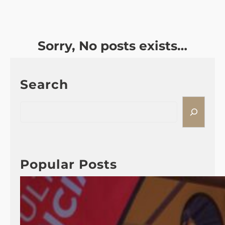
Sorry, No posts exists…
Search
S
e
a
r
c
Popular Posts
h