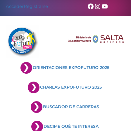
Skip
Facebook
Instagram
YouTub
Acceder
Registrarse
to
content
ORIENTACIONES EXPOFUTURO 2025
CHARLAS EXPOFUTURO 2025
BUSCADOR DE CARRERAS
DECIME QUÉ TE INTERESA