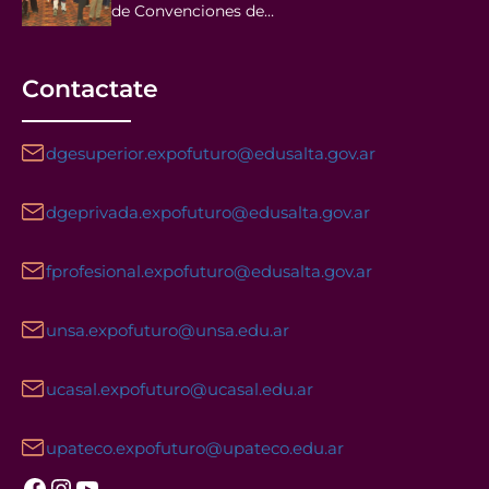
de Convenciones de…
Contactate
dgesuperior.expofuturo@edusalta.gov.ar
dgeprivada.expofuturo@edusalta.gov.ar
fprofesional.expofuturo@edusalta.gov.ar
unsa.expofuturo@unsa.edu.ar
ucasal.expofuturo@ucasal.edu.ar
upateco.expofuturo@upateco.edu.ar
Facebook
Instagram
YouTube