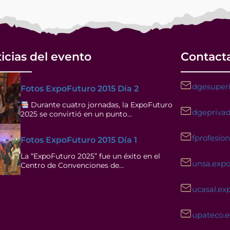
icias del evento
Contact
dgesuperi
Fotos ExpoFuturo 2015 Día 2
Durante cuatro jornadas, la ExpoFuturo
dgeprivad
2025 se convirtió en un punto…
fprofesio
Fotos ExpoFuturo 2015 Día 1
La “ExpoFuturo 2025” fue un éxito en el
unsa.exp
Centro de Convenciones de…
ucasal.ex
upateco.
Facebook
Instagram
YouTube