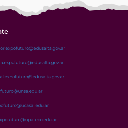
ate
or.expofuturo@edusalta.gov.ar
a.expofuturo@edusalta.gov.ar
nal.expofuturo@edusalta.gov.ar
ofuturo@unsa.edu.ar
pofuturo@ucasal.edu.ar
expofuturo@upateco.edu.ar