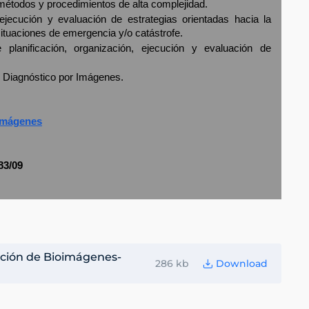
 métodos y procedimientos de alta complejidad.
, ejecución y evaluación de estrategias orientadas hacia la
situaciones de emergencia y/o catástrofe.
de planificación, organización, ejecución y evaluación de
de Diagnóstico por Imágenes.
oimágenes
83/09
cción de Bioimágenes-
286 kb
Download