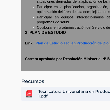
situaciones derivadas de la aplicación de los
Participar en la planificación, organización
optimización del área de alta complejidad en 
Participar en equipos interdisciplinarios 
programas de salud.
Colaborar en la administración del Servicio 
2- PLAN DE ESTUDIO
Link:
Plan de Estudio Tec. en Producción de Bi
Carrera aprobada por Resolución Ministerial Nº 5
Recursos
Tecnicatura Universitaria en Produ
1.pdf