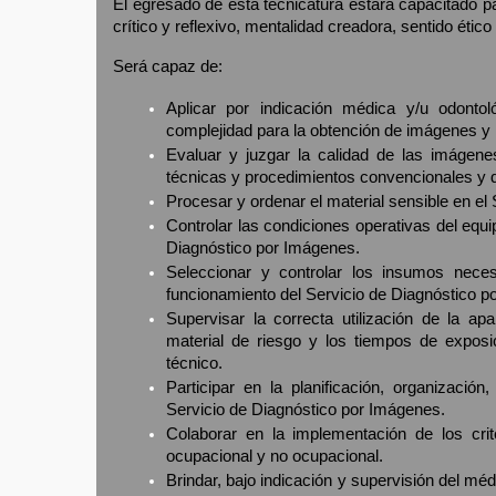
El egresado de esta tecnicatura estará capacitado pa
crítico y reflexivo, mentalidad creadora, sentido ético 
Será capaz de:
Aplicar por indicación médica y/u odonto
complejidad para la obtención de imágenes y r
Evaluar y juzgar la calidad de las imágenes
técnicas y procedimientos convencionales y d
Procesar y ordenar el material sensible en el
Controlar las condiciones operativas del equ
Diagnóstico por Imágenes.
Seleccionar y controlar los insumos nece
funcionamiento del Servicio de Diagnóstico p
Supervisar la correcta utilización de la apar
material de riesgo y los tiempos de exposi
técnico.
Participar en la planificación, organizació
Servicio de Diagnóstico por Imágenes.
Colaborar en la implementación de los crit
ocupacional y no ocupacional.
Brindar, bajo indicación y supervisión del méd