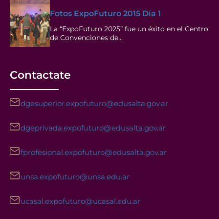
Fotos ExpoFuturo 2015 Día 1
La “ExpoFuturo 2025” fue un éxito en el Centro
de Convenciones de…
Contactate
dgesuperior.expofuturo@edusalta.gov.ar
dgeprivada.expofuturo@edusalta.gov.ar
fprofesional.expofuturo@edusalta.gov.ar
unsa.expofuturo@unsa.edu.ar
ucasal.expofuturo@ucasal.edu.ar