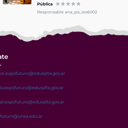
Pública
Responsable ana_pa_ies6002
ate
or.expofuturo@edusalta.gov.ar
a.expofuturo@edusalta.gov.ar
nal.expofuturo@edusalta.gov.ar
ofuturo@unsa.edu.ar