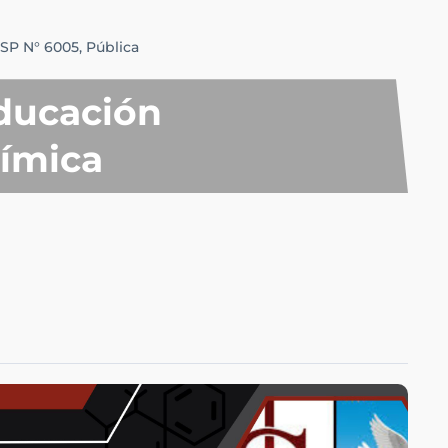
ISP N° 6005,
Pública
ducación
ímica