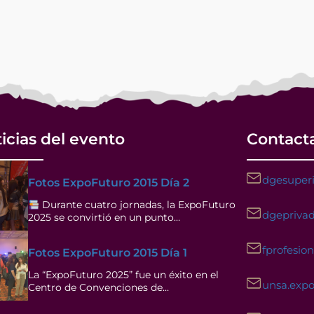
icias del evento
Contact
dgesuperi
Fotos ExpoFuturo 2015 Día 2
Durante cuatro jornadas, la ExpoFuturo
dgeprivad
2025 se convirtió en un punto…
fprofesio
Fotos ExpoFuturo 2015 Día 1
La “ExpoFuturo 2025” fue un éxito en el
unsa.exp
Centro de Convenciones de…