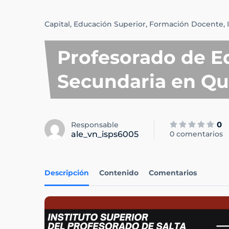
Capital,
Educación Superior,
Formación Docente,
Profesorado de E
Secundaria en Qu
0
Responsable
ale_vn_isps6005
0 comentarios
Descripción
Contenido
Comentarios