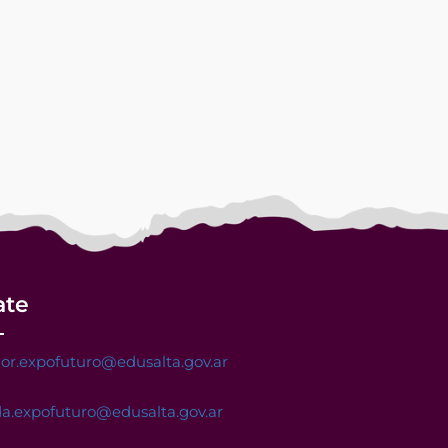
ate
or.expofuturo@edusalta.gov.ar
a.expofuturo@edusalta.gov.ar