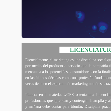
LICENCIATURA
Esencialmente, el marketing es una disciplina social q
por medio del producto o servicio que la compañía t
mercancía a los potenciales consumidores con la finalid
en las últimas décadas como una profesión fundamenta
veces tiene en el experto. . de marketing una de sus r
Pionera en la materia, UCES ostenta una Licenciat
profesionales que aprendan y contengan la amplia y ab
y mañana debe contar para triunfar. Disciplina prácti