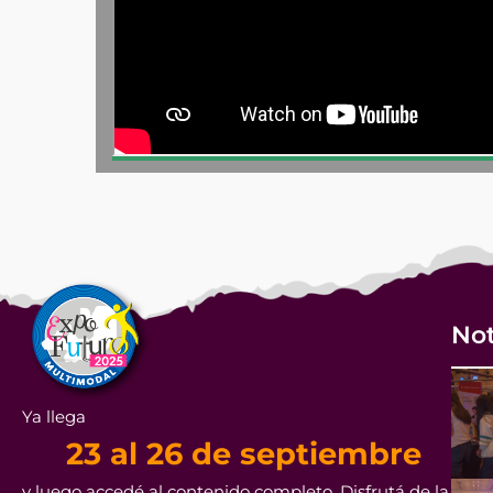
Not
Ya llega
23 al 26 de septiembre
y luego accedé al contenido completo. Disfrutá de la