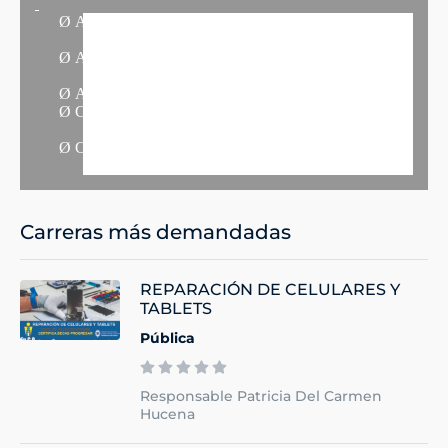
Ø
Aprender las técnicas básicas de preparación, cocción
y manipulación.
Ø
Aplicar las técnicas aprendidas de manera práctica
para lograr óptimos resultados.
Ø
Aprender formas de presentación de platos.
Ø
Conocer las cualidades y calidad de las materias
primas que se usarán en las diversas recetas.
Ø
Conocer los utensilios básicos de cocina y aprender
su correcto uso.
Carreras más demandadas
REPARACIÓN DE CELULARES Y
TABLETS
Pública
Responsable Patricia Del Carmen
Hucena