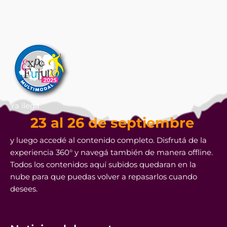
Ya llega
23 al 26 de septiembre
y luego accedé al contenido completo. Disfrutá de la
experiencia 360° y navegá también de manera offline.
Todos los contenidos aquí subidos quedaran en la
nube para que puedas volver a repasarlos cuando
desees.