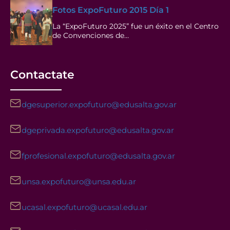
Fotos ExpoFuturo 2015 Día 1
La “ExpoFuturo 2025” fue un éxito en el Centro
de Convenciones de…
Contactate
dgesuperior.expofuturo@edusalta.gov.ar
dgeprivada.expofuturo@edusalta.gov.ar
fprofesional.expofuturo@edusalta.gov.ar
unsa.expofuturo@unsa.edu.ar
ucasal.expofuturo@ucasal.edu.ar