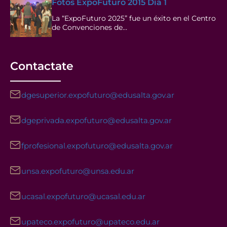
Fotos ExpoFuturo 2015 Día 1
La “ExpoFuturo 2025” fue un éxito en el Centro
de Convenciones de…
Contactate
dgesuperior.expofuturo@edusalta.gov.ar
dgeprivada.expofuturo@edusalta.gov.ar
fprofesional.expofuturo@edusalta.gov.ar
unsa.expofuturo@unsa.edu.ar
ucasal.expofuturo@ucasal.edu.ar
upateco.expofuturo@upateco.edu.ar