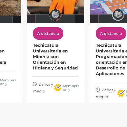
A distancia
A distancia
Tecnicatura
Tecnicatura
 en
Universitaria en
Universitaria 
Minería con
Programación
era
Orientación en
orientación e
Higiene y Seguridad
Desarrollo de
Aplicaciones
Members
only
2 años y
Members
only
2 años y
medio
medio