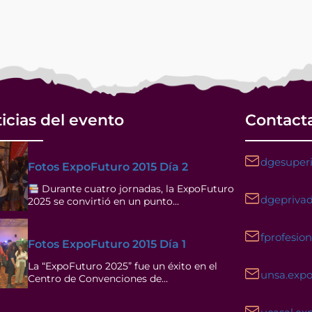
icias del evento
Contact
dgesuperi
Fotos ExpoFuturo 2015 Día 2
Durante cuatro jornadas, la ExpoFuturo
dgeprivad
2025 se convirtió en un punto…
fprofesio
Fotos ExpoFuturo 2015 Día 1
La “ExpoFuturo 2025” fue un éxito en el
unsa.exp
Centro de Convenciones de…