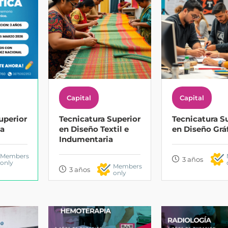
Capital
Capital
uperior
Tecnicatura Superior
Tecnicatura S
ca
en Diseño Textil e
en Diseño Grá
Indumentaria
Members
3 años
only
Members
3 años
only