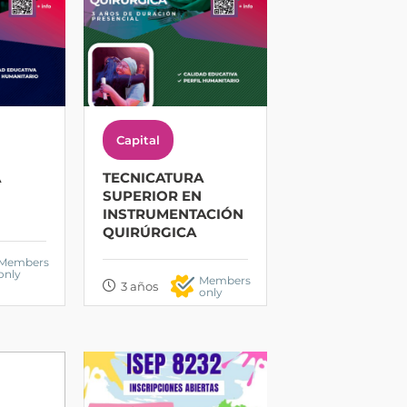
Capital
A
TECNICATURA
SUPERIOR EN
INSTRUMENTACIÓN
QUIRÚRGICA
Members
only
Members
3 años
only