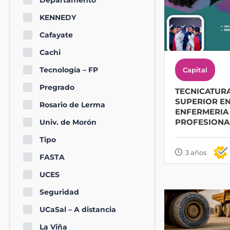
Departamento
KENNEDY
Cafayate
Cachi
Tecnología – FP
Capital
Pregrado
TECNICATUR
SUPERIOR E
Rosario de Lerma
ENFERMERIA
PROFESIONA
Univ. de Morón
Tipo
3 años
FASTA
UCES
Seguridad
UCaSal – A distancia
La Viña