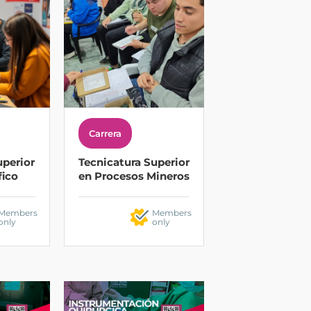
Carrera
uperior
Tecnicatura Superior
fico
en Procesos Mineros
Members
Members
only
only