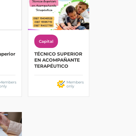
Capital
uperior
TÉCNICO SUPERIOR
EN ACOMPAÑANTE
TERAPÉUTICO
Members
Members
only
only