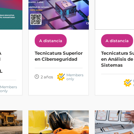
A distancia
A distancia
A
Tecnicatura Superior
Tecnicatura S
N
en Ciberseguridad
en Análisis de
Sistemas
L
Members
2 años
only
Members
only