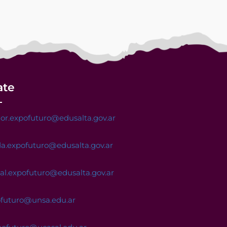
ate
or.expofuturo@edusalta.gov.ar
a.expofuturo@edusalta.gov.ar
nal.expofuturo@edusalta.gov.ar
ofuturo@unsa.edu.ar