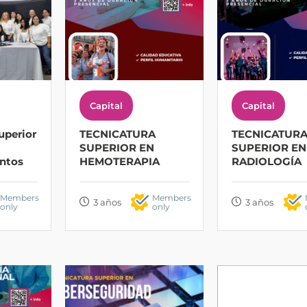
Capital
Capital
uperior
TECNICATURA
TECNICATUR
SUPERIOR EN
SUPERIOR EN
ntos
HEMOTERAPIA
RADIOLOGÍA
Members
Members
3 años
3 años
only
only