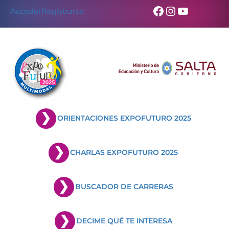
Skip
Facebook
Instagram
YouTub
Acceder
Registrarse
to
content
ORIENTACIONES EXPOFUTURO 2025
CHARLAS EXPOFUTURO 2025
BUSCADOR DE CARRERAS
DECIME QUÉ TE INTERESA