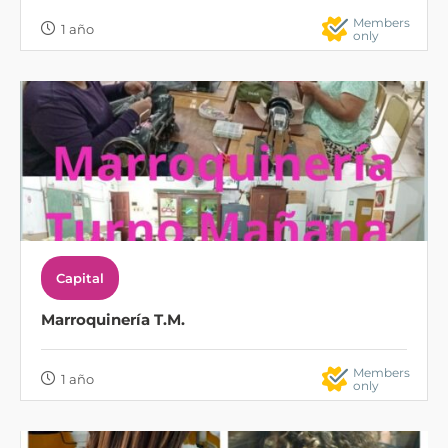
Members
1 año
only
Capital
Marroquinería T.M.
Members
1 año
only