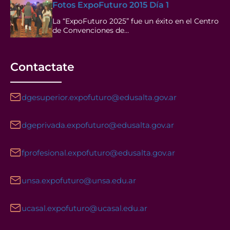
Fotos ExpoFuturo 2015 Día 1
La “ExpoFuturo 2025” fue un éxito en el Centro
de Convenciones de…
Contactate
dgesuperior.expofuturo@edusalta.gov.ar
dgeprivada.expofuturo@edusalta.gov.ar
fprofesional.expofuturo@edusalta.gov.ar
unsa.expofuturo@unsa.edu.ar
ucasal.expofuturo@ucasal.edu.ar