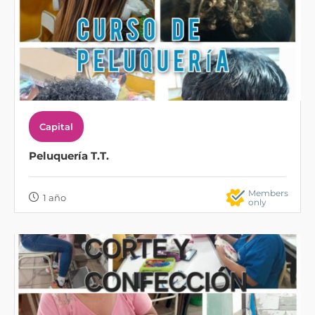
Capital
Peluquería T.T.
Members
1 año
only