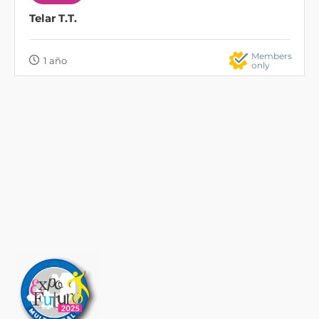
Telar T.T.
Members
1 año
only