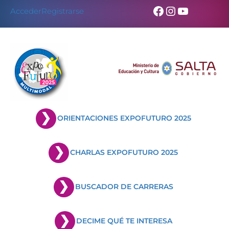
Skip
Facebook
Instagram
YouTub
Acceder
Registrarse
to
content
ORIENTACIONES EXPOFUTURO 2025
CHARLAS EXPOFUTURO 2025
BUSCADOR DE CARRERAS
DECIME QUÉ TE INTERESA